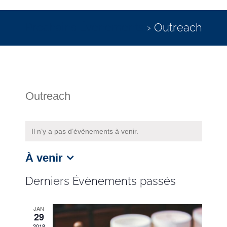
Prochains Évènements
› Outreach
Outreach
Il n’y a pas d’évènements à venir.
À venir
Sélectionnez
une
Derniers Évènements passés
date.
JAN
29
2018