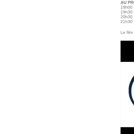
AU P
18h00 
19h30 :
20h30 
21h30 
Le film