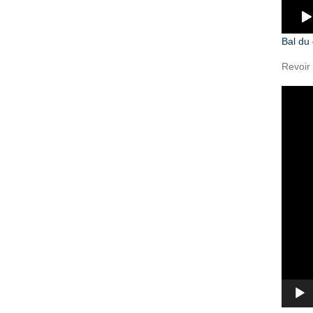
Bal du 
Revoir 
Lecteu
vidéo