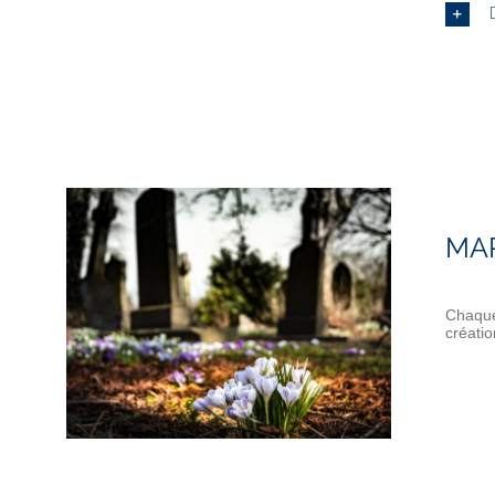
MA
Chaque
créati