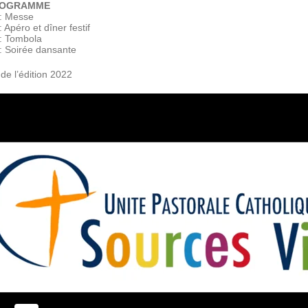
ROGRAMME
: Messe
 Apéro et dîner festif
: Tombola
: Soirée dansante
 de l’édition 2022