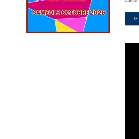
autour 
JE