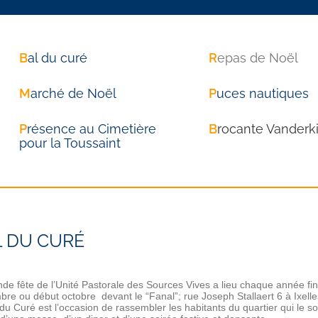
B
al du curé
R
epas de Noël
M
arché de Noël
P
uces nautiques
P
résence au Cimetière
B
rocante Vanderk
pour la Toussaint
 DU CURÉ
de fête de l’Unité Pastorale des Sources Vives a lieu chaque année fin
re ou début octobre devant le “Fanal”; rue Joseph Stallaert 6 à Ixelle
du Curé est l’occasion de rassembler les habitants du quartier qui le s