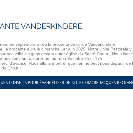
ANTE VANDERKINDERE
ée, en septembre a lieu la brocante de la rue Vanderkindere.
e, la brocante aura le dimanche 1er juin 2025. Notre Unité Pastorale y
our accueillir les gens devant notre église du Sacré-Coeur ! Nous lanc
bénévoles pour assurer un tour de rôle entre 9h et 17h.
erci d’avance. Nous allons montrer que rien ne peut nous départir de l
 du Christ !
UES CONSEILS POUR ÉVANGÉLISER DE NOTRE DIACRE JACQUES BECKAN