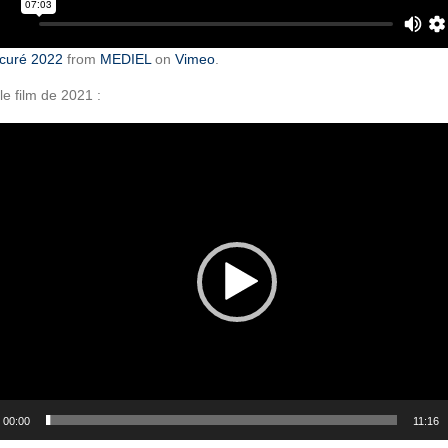
curé 2022
from
MEDIEL
on
Vimeo
.
le film de 2021 :
r
00:00
11:16