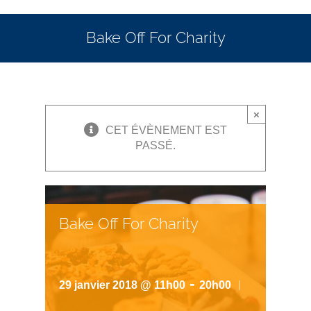
Bake Off For Charity
×
CET ÉVÈNEMENT EST
PASSÉ.
Bake Off For Charity
-
|
29 janvier 2018 @ 11h00
20h00