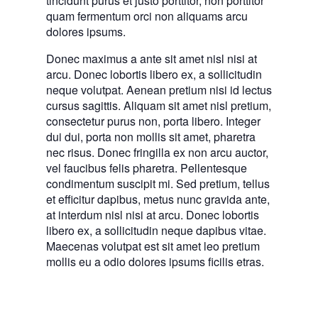
tincidunt purus et justo porttitor, non porttitor
quam fermentum orci non aliquams arcu
dolores ipsums.
Donec maximus a ante sit amet nisl nisi at
arcu. Donec lobortis libero ex, a sollicitudin
neque volutpat. Aenean pretium nisi id lectus
cursus sagittis. Aliquam sit amet nisl pretium,
consectetur purus non, porta libero. Integer
dui dui, porta non mollis sit amet, pharetra
nec risus. Donec fringilla ex non arcu auctor,
vel faucibus felis pharetra. Pellentesque
condimentum suscipit mi. Sed pretium, tellus
et efficitur dapibus, metus nunc gravida ante,
at interdum nisl nisi at arcu. Donec lobortis
libero ex, a sollicitudin neque dapibus vitae.
Maecenas volutpat est sit amet leo pretium
mollis eu a odio dolores ipsums ficilis etras.