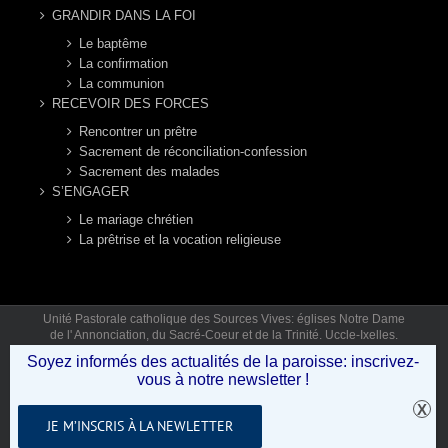
GRANDIR DANS LA FOI
Le baptême
La confirmation
La communion
RECEVOIR DES FORCES
Rencontrer un prêtre
Sacrement de réconciliation-confession
Sacrement des malades
S’ENGAGER
Le mariage chrétien
La prêtrise et la vocation religieuse
Unité Pastorale catholique des Sources Vives: églises Notre Dame
de l' Annonciation, du Sacré-Coeur et de la Trinité. Uccle-Ixelles.
Mail: secretariat.sourcesvives@gmail.com Tél: 02 346 92 12 (lun,
Soyez informés des actualités de la paroisse: inscrivez-
mar, jeu, ven 9h30-12h30) © Copyright 2019 - Unité Pastorale des
vous à notre newsletter !
Sources Vives .
JE M’INSCRIS À LA NEWLETTER
Facebook