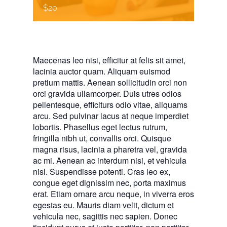
$20
Maecenas leo nisi, efficitur at felis sit amet,
lacinia auctor quam. Aliquam euismod
pretium mattis. Aenean sollicitudin orci non
orci gravida ullamcorper. Duis utres odios
pellentesque, efficiturs odio vitae, aliquams
arcu. Sed pulvinar lacus at neque imperdiet
lobortis. Phasellus eget lectus rutrum,
fringilla nibh ut, convallis orci. Quisque
magna risus, lacinia a pharetra vel, gravida
ac mi. Aenean ac interdum nisi, et vehicula
nisl. Suspendisse potenti. Cras leo ex,
congue eget dignissim nec, porta maximus
erat. Etiam ornare arcu neque, in viverra eros
egestas eu. Mauris diam velit, dictum et
vehicula nec, sagittis nec sapien. Donec