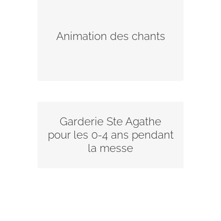
Ponctuellement ou régulièrement,
animez les chants lors de la messe
dominicale.
Animation des chants
liturgie.sourcesvives@gmail.com
Garderie Ste Agathe
Plus d’informations
pour les 0-4 ans pendant
la messe