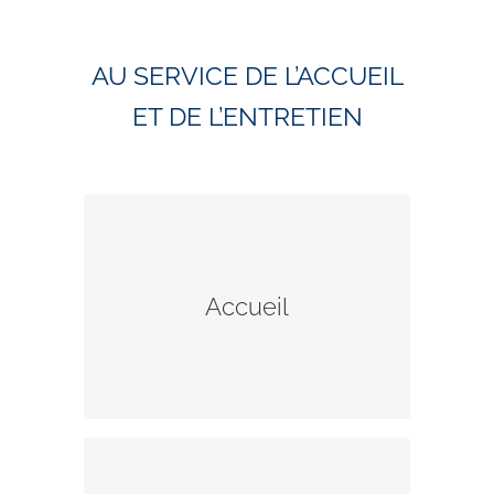
AU SERVICE DE L’ACCUEIL
ET DE L’ENTRETIEN
Assurez une permanence au
secrétariat ou dans les églises
pour que chacun se sente
Accueil
accueilli.
Contact
Proposez vos services pour des