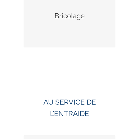
besoins ponctuels
dans les bâtiments de l’unité
Bricolage
pastorale.
Contact
AU SERVICE DE
L’ENTRAIDE