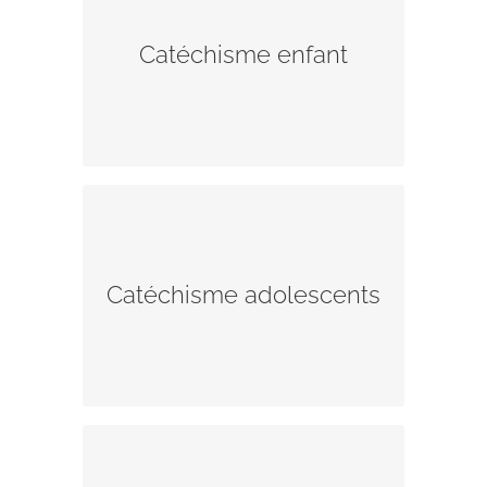
dans leur découverte des
sacrements et de la foi chrétienne.
Catéchisme enfant
Découvrir les parcours et les
contacts.
Aidez à l’organisation et l’animation
d’un groupe d’adolescents.
Catéchisme adolescents
Découvrir le parcours et le contact.
Participez à l’accompagnement de