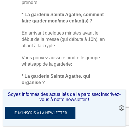
prendre.
* La garderie Sainte Agathe, comment
faire garder mon/mes enfant(s)
?
En arrivant quelques minutes avant le
début de la messe (qui débute à 10h), en
allant à la crypte.
Vous pouvez aussi rejoindre le groupe
whatsapp de la garderie;
* La garderie Sainte Agathe, qui
organise ?
Soyez informés des actualités de la paroisse: inscrivez-
Nous sommes Bénédicte et Benoit
vous à notre newsletter !
Glikmanas, paroissiens de l’Unité
Pastorale, parents de 5 enfants dont les 2
JE M’INSCRIS À LA NEWLETTER
derniers mettent un peu trop d’ambiance
pendant la messe.