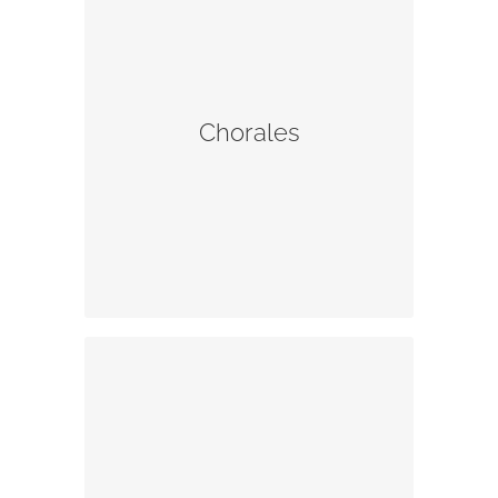
Rejoignez l’une des chorales pour
des offices beaux et joyeux.
Chorales
En savoir plus
L’équipe des lecteurs (1ère lecture,
2e lecture, Prière Universelle)
cherche de nouveaux équipiers !
Pour Notre Dame de l’Annonciation,