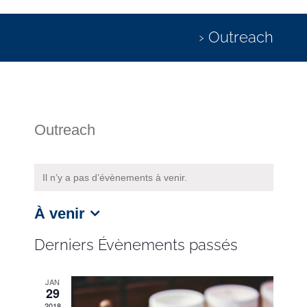
Prochains Évènements
› Outreach
Outreach
Il n’y a pas d’évènements à venir.
À venir
Sélectionnez
une
Derniers Évènements passés
date.
JAN
29
2018