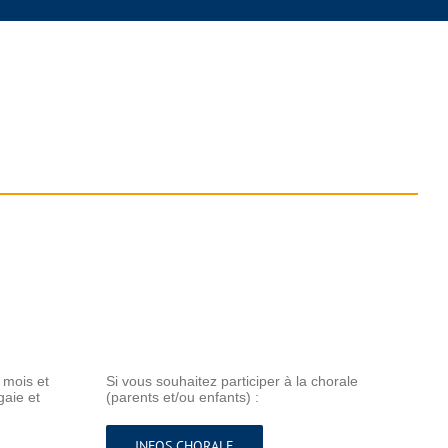
 mois et
Si vous souhaitez participer à la chorale
gaie et
(parents et/ou enfants) :
INFOS CHORALE