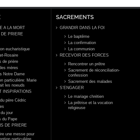
E
SACREMENTS
E A LA MORT
GRANDIR DANS LA FOI
DE PRIERE
Le baptême
La confirmation
ion eucharistique
La communion
et-Rosaire
RECEVOIR DES FORCES
s de prière
Rencontrer un prêtre
 des mères
Sacrement de réconciliation-
s Notre Dame
confession
n particulière: Marie
Sacrement des malades
ait les noeuds
S’ENGAGER
T INSPIRATIONS
Le mariage chrétien
 du père Cédric
La prêtrise et la vocation
es
religieuse
 du jour
s du Pape
NS DE PRIERE
dire une messe pour
ention particulière