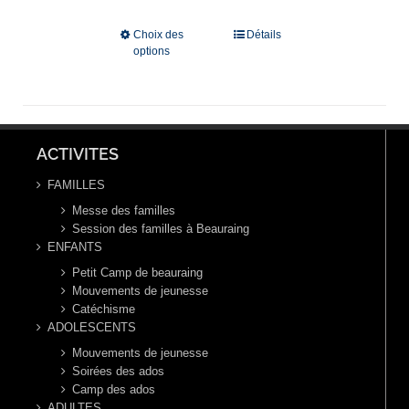
€ 100,00
à
Choix des
Détails
options
€ 160,00
ACTIVITES
FAMILLES
Messe des familles
Session des familles à Beauraing
ENFANTS
Petit Camp de beauraing
Mouvements de jeunesse
Catéchisme
ADOLESCENTS
Mouvements de jeunesse
Soirées des ados
Camp des ados
ADULTES