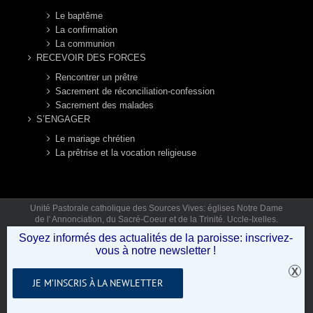
Le baptême
La confirmation
La communion
RECEVOIR DES FORCES
Rencontrer un prêtre
Sacrement de réconciliation-confession
Sacrement des malades
S’ENGAGER
Le mariage chrétien
La prêtrise et la vocation religieuse
Unité Pastorale catholique des Sources Vives: églises Notre Dame
de l' Annonciation, du Sacré-Coeur et de la Trinité. Uccle-Ixelles.
Mail: secretariat.sourcesvives@gmail.com Tél: 02 346 92 12 (lun,
Soyez informés des actualités de la paroisse: inscrivez-
mar, jeu, ven 9h30-12h30) © Copyright 2019 - Unité Pastorale des
vous à notre newsletter !
Sources Vives .
JE M’INSCRIS À LA NEWLETTER
Facebook