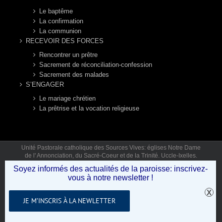
Le baptême
La confirmation
La communion
RECEVOIR DES FORCES
Rencontrer un prêtre
Sacrement de réconciliation-confession
Sacrement des malades
S’ENGAGER
Le mariage chrétien
La prêtrise et la vocation religieuse
Unité Pastorale catholique des Sources Vives: églises Notre Dame
de l' Annonciation, du Sacré-Coeur et de la Trinité. Uccle-Ixelles.
Mail: secretariat.sourcesvives@gmail.com Tél: 02 346 92 12 (lun,
Soyez informés des actualités de la paroisse: inscrivez-
mar, jeu, ven 9h30-12h30) © Copyright 2019 - Unité Pastorale des
vous à notre newsletter !
Sources Vives .
JE M’INSCRIS À LA NEWLETTER
Facebook