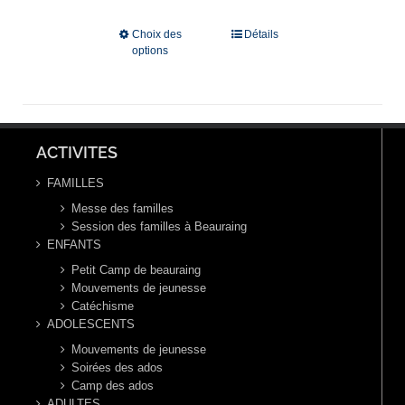
€ 100,00
à
Choix des
Détails
options
€ 160,00
ACTIVITES
FAMILLES
Messe des familles
Session des familles à Beauraing
ENFANTS
Petit Camp de beauraing
Mouvements de jeunesse
Catéchisme
ADOLESCENTS
Mouvements de jeunesse
Soirées des ados
Camp des ados
ADULTES