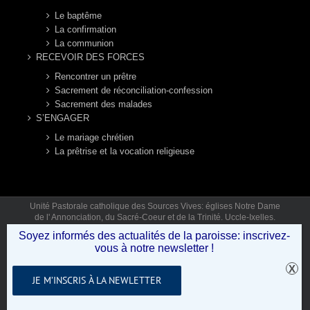
Le baptême
La confirmation
La communion
RECEVOIR DES FORCES
Rencontrer un prêtre
Sacrement de réconciliation-confession
Sacrement des malades
S’ENGAGER
Le mariage chrétien
La prêtrise et la vocation religieuse
Unité Pastorale catholique des Sources Vives: églises Notre Dame
de l' Annonciation, du Sacré-Coeur et de la Trinité. Uccle-Ixelles.
Mail: secretariat.sourcesvives@gmail.com Tél: 02 346 92 12 (lun,
Soyez informés des actualités de la paroisse: inscrivez-
mar, jeu, ven 9h30-12h30) © Copyright 2019 - Unité Pastorale des
vous à notre newsletter !
Sources Vives .
JE M’INSCRIS À LA NEWLETTER
Facebook