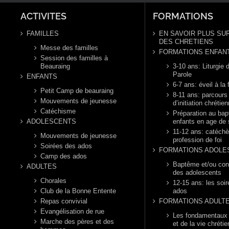
ACTIVITES
FORMATIONS
FAMILLES
EN SAVOIR PLUS SUR
DES CHRETIENS
Messe des familles
FORMATIONS ENFAN
Session des familles à
Beauraing
3-10 ans: Liturgie d
Parole
ENFANTS
6-7 ans: éveil à la 
Petit Camp de beauraing
8-11 ans: parcours
Mouvements de jeunesse
d’initiation chrétie
Catéchisme
Préparation au ba
ADOLESCENTS
enfants en age de 
11-12 ans: catéch
Mouvements de jeunesse
profession de foi
Soirées des ados
FORMATIONS ADOLE
Camp des ados
Baptême et/ou con
ADULTES
des adolescents
Chorales
12-15 ans: les soi
Club de la Bonne Entente
ados
Repas convivial
FORMATIONS ADULT
Evangélisation de rue
Les fondamentaux d
Marche des pères et des
et de la vie chréti