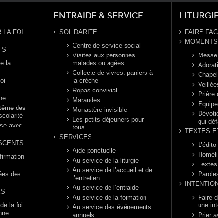
ENTRAIDE & SERVICE
LITURGI
 LA FOI
SOLIDARITE
FAIRE FAC
MOMENTS 
Centre de service social
TS
Visites aux personnes
Messe
e la
malades ou agées
Adorat
Collecte de vivres: paniers à
Chapel
foi
la crèche
Veillée
Repas convivial
Prière
nne
Maraudes
Equipe
ptême des
Monastère invisible
Dévotio
scolarité
Les petits-déjeuners pour
qui déf
èse avec
tous
TEXTES E
SERVICES
SCENTS
L’édito
Aide ponctuelle
Homéli
firmation
Au service de la liturgie
Textes
Au service de l’accueil et de
rées des
Parole
l’entretien
INTENTIO
Au service de l’entraide
ES
Au service de la formation
Faire 
e la foi
une int
Au service des événements
enne
annuels
Prier a