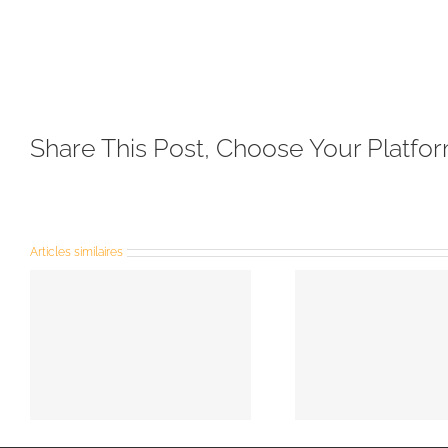
Share This Post, Choose Your Platfor
Articles similaires
Le diaconat
Fra
permanent
Ca