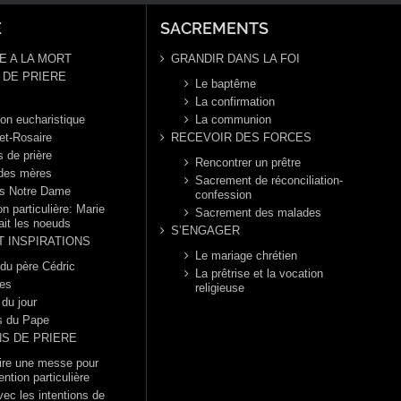
E
SACREMENTS
E A LA MORT
GRANDIR DANS LA FOI
DE PRIERE
Le baptême
La confirmation
ion eucharistique
La communion
et-Rosaire
RECEVOIR DES FORCES
s de prière
Rencontrer un prêtre
 des mères
Sacrement de réconciliation-
s Notre Dame
confession
n particulière: Marie
Sacrement des malades
ait les noeuds
S’ENGAGER
T INSPIRATIONS
Le mariage chrétien
 du père Cédric
La prêtrise et la vocation
es
religieuse
 du jour
s du Pape
NS DE PRIERE
dire une messe pour
ention particulière
vec les intentions de