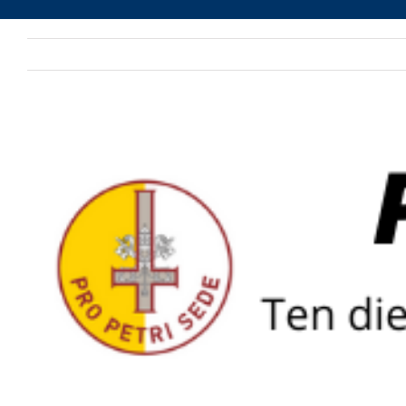
Voir
l'image
agrandie