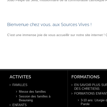
Joao Felipe da Silva, missionnaire de la communauté catholique All
Bienvenue chez vous, aux Sources Vives !
C’est une immense joie de vous accueillir sur notre site internet ! 
ACTIVITES
FORMATIONS
FAMILLES
EN SAVOIR PLUS SUR
DES CHRETIENS
Messe des familles
FORMATIONS ENFAN
Session des familles à
Beauraing
3-10 ans: Liturgie d
Parole
ENFANTS