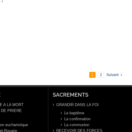
.]
1
2
Suivant
E
SACREMENTS
E A LA MORT
GRANDIR DANS LA FOI
DE PRIERE
Le baptême
La confirmation
ion eucharistique
La communion
et-Rosaire
RECEVOIR DES FORCES