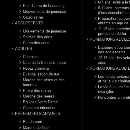
6-7 ans: éveil à la 
Petit Camp de beauraing
8-11 ans: parcours
Mouvements de jeunesse
d’initiation chrétie
Catéchisme
Préparation au ba
ADOLESCENTS
enfants en age de 
11-12 ans: catéch
Mouvements de jeunesse
profession de foi
Soirées des ados
FORMATIONS ADOLE
Camp des ados
Baptême et/ou con
ADULTES
des adolescents
Chorales
12-15 ans: les soi
Club de la Bonne Entente
ados
Repas convivial
FORMATIONS ADULT
Evangélisation de rue
Les fondamentaux d
Marche des pères et des
et de la vie chréti
hommes
La vie à la lumière
Prière des mères
évangiles
Marche des mères
Rencontrer un prêt
Equipes Notre Dame
Chantiers éducation
EVENEMENTS ANNUELS
Bal du curé
Marché de Noël