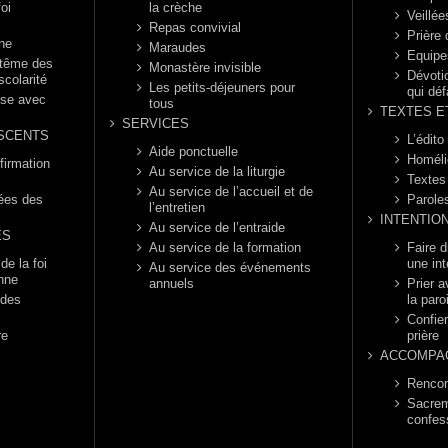
foi
la crèche
Veillée
Repas convivial
Prière
nne
Maraudes
Equipe
ptême des
Monastère invisible
Dévotio
scolarité
Les petits-déjeuners pour
qui déf
èse avec
tous
TEXTES E
SERVICES
SCENTS
L’édito
Aide ponctuelle
Homéli
firmation
Au service de la liturgie
Textes
Au service de l’accueil et de
rées des
Parole
l’entretien
INTENTIO
Au service de l’entraide
ES
Au service de la formation
Faire 
e la foi
une int
Au service des événements
enne
annuels
Prier a
 des
la paro
Confier
re
prière
ACCOMPA
Rencon
Sacrem
confes