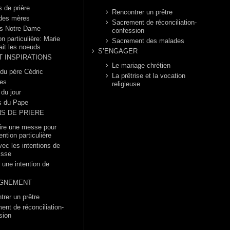
s de prière
Rencontrer un prêtre
 des mères
Sacrement de réconciliation-
s Notre Dame
confession
n particulière: Marie
Sacrement des malades
ait les noeuds
S’ENGAGER
T INSPIRATIONS
Le mariage chrétien
 du père Cédric
La prêtrise et la vocation
es
religieuse
 du jour
s du Pape
NS DE PRIERE
dire une messe pour
ention particulière
vec les intentions de
isse
 une intention de
GNEMENT
trer un prêtre
ent de réconciliation-
sion