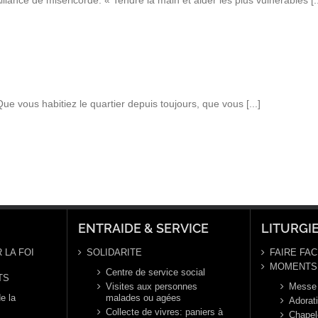
iance de miséricorde: « Tendre la main et aider les plus vulnérables [..
Que vous habitiez le quartier depuis toujours, que vous [...]
ENTRAIDE & SERVICE
LITURGI
 LA FOI
SOLIDARITE
FAIRE FAC
MOMENTS 
Centre de service social
TS
Visites aux personnes
Messe
e la
malades ou agées
Adorat
Collecte de vivres: paniers à
Chapel