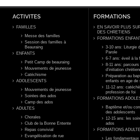
Ordi
année B
ann
ACTIVITES
FORMATIONS
FAMILLES
EN SAVOIR PLUS SUR
DES CHRETIENS
Messe des familles
FORMATIONS ENFAN
Session des familles à
Beauraing
3-10 ans: Liturgie d
Parole
ENFANTS
6-7 ans: éveil à la 
Petit Camp de beauraing
8-11 ans: parcours
Mouvements de jeunesse
d’initiation chrétie
Catéchisme
Préparation au ba
ADOLESCENTS
enfants en age de 
11-12 ans: catéch
Mouvements de jeunesse
profession de foi
Soirées des ados
FORMATIONS ADOLE
Camp des ados
Baptême et/ou con
ADULTES
des adolescents
Chorales
12-15 ans: les soi
Club de la Bonne Entente
ados
Repas convivial
FORMATIONS ADULT
Evangélisation de rue
Les fondamentaux d