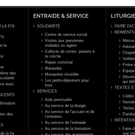
naire,
ée B
ENTRAIDE & SERVICE
LITURGI
 LA FOI
SOLIDARITE
FAIRE FAC
MOMENTS 
Centre de service social
TS
Visites aux personnes
Messe
e la
malades ou agées
Adorat
Collecte de vivres: paniers à
Chapel
foi
la crèche
Veillée
Repas convivial
Prière
nne
Maraudes
Equipe
ptême des
Monastère invisible
Dévotio
scolarité
Les petits-déjeuners pour
qui déf
èse avec
tous
TEXTES E
SERVICES
SCENTS
L’édito
Aide ponctuelle
Homéli
firmation
Au service de la liturgie
Textes
Au service de l’accueil et de
rées des
Parole
l’entretien
INTENTIO
Au service de l’entraide
ES
Au service de la formation
Faire 
e la foi
une int
Au service des événements