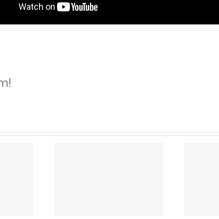
m!
élie
nche 6
e 2024 –
Edito Rentrée
imanche
2022
Temps