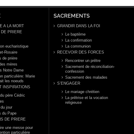
E
SACREMENTS
E A LA MORT
GRANDIR DANS LA FOI
DE PRIERE
Le baptême
La confirmation
ion eucharistique
La communion
et-Rosaire
RECEVOIR DES FORCES
s de prière
Rencontrer un prêtre
 des mères
Sacrement de réconciliation-
s Notre Dame
confession
n particulière: Marie
Sacrement des malades
ait les noeuds
S’ENGAGER
T INSPIRATIONS
Le mariage chrétien
 du père Cédric
La prêtrise et la vocation
es
religieuse
 du jour
s du Pape
NS DE PRIERE
dire une messe pour
ention particulière