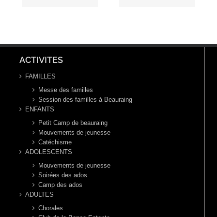
du Temps
Toussaint,
Ordinaire,
année B
année B
ACTIVITES
FAMILLES
Messe des familles
Session des familles à Beauraing
ENFANTS
Petit Camp de beauraing
Mouvements de jeunesse
Catéchisme
ADOLESCENTS
Mouvements de jeunesse
Soirées des ados
Camp des ados
ADULTES
Chorales