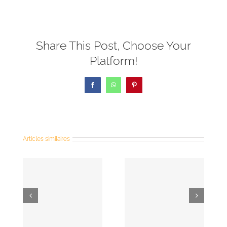
Share This Post, Choose Your
Platform!
Facebook
WhatsApp
Pinterest
Articles similaires
Homélie
Homélie
dimanche
vendredi
e
6 octobre
1er
2024 – 27e
novembre
re
dimanche
2024 -