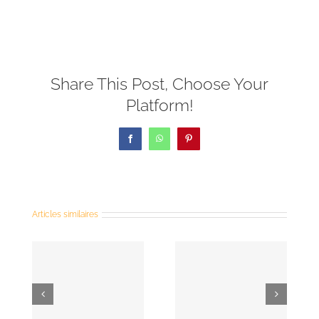
Share This Post, Choose Your
Platform!
Facebook
WhatsApp
Pinterest
Articles similaires
de
nce
Le
Frats de
diaconat