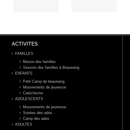
Carême
enc
permanent
elle
ACTIVITES
FAMILLES
Messe des familles
Session des familles à Beauraing
ENFANTS
Petit Camp de beauraing
Mouvements de jeunesse
Catéchisme
ADOLESCENTS
Mouvements de jeunesse
Soirées des ados
Camp des ados
ADULTES