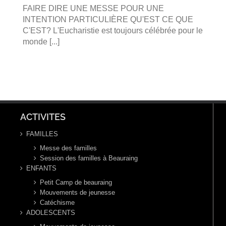
FAIRE DIRE UNE MESSE POUR UNE
INTENTION PARTICULIÈRE QU'EST CE QUE
C'EST? L'Eucharistie est toujours célébrée pour le
monde [...]
ACTIVITES
FAMILLES
Messe des familles
Session des familles à Beauraing
ENFANTS
Petit Camp de beauraing
Mouvements de jeunesse
Catéchisme
ADOLESCENTS