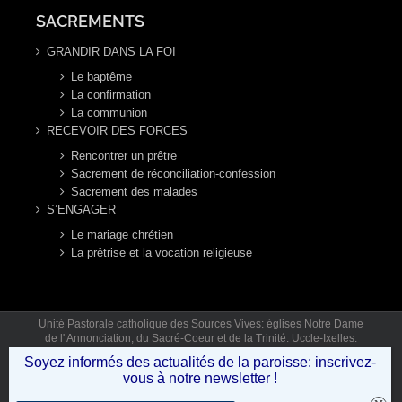
SACREMENTS
GRANDIR DANS LA FOI
Le baptême
La confirmation
La communion
RECEVOIR DES FORCES
Rencontrer un prêtre
Sacrement de réconciliation-confession
Sacrement des malades
S’ENGAGER
Le mariage chrétien
La prêtrise et la vocation religieuse
Unité Pastorale catholique des Sources Vives: églises Notre Dame
de l' Annonciation, du Sacré-Coeur et de la Trinité. Uccle-Ixelles.
Mail: secretariat.sourcesvives@gmail.com Tél: 02 346 92 12 (lun,
Soyez informés des actualités de la paroisse: inscrivez-
mar, jeu, ven 9h30-12h30) © Copyright 2019 - Unité Pastorale des
vous à notre newsletter !
Sources Vives .