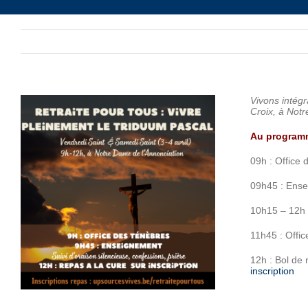
Vivons intég
Croix,
à Notr
Au programme
09h : Office
09h45 : Ense
10h15 – 12h 
11h45 : Offic
12h : Bol de 
inscription