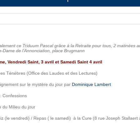
ralement ce Triduum Pascal grâce à
la Retraite pour tous, 2 matinées a
e-Dame de l’Annonciation, place Brugmann
, Vendredi Saint, 3 avril et Samedi Saint 4 avril
 des Ténèbres (Office des Laudes et des Lectures)
ignement sur le mystère du jour par
Dominique Lambert
: Confessions
e du Milieu du jour
riz (le vendredi) / Repas ( le samedi) à la Cure (8 rue Joseph Stallaert à