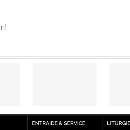
m!
Offrez votre
ts de
effort de
rême
Carême !
ENTRAIDE & SERVICE
LITURGI