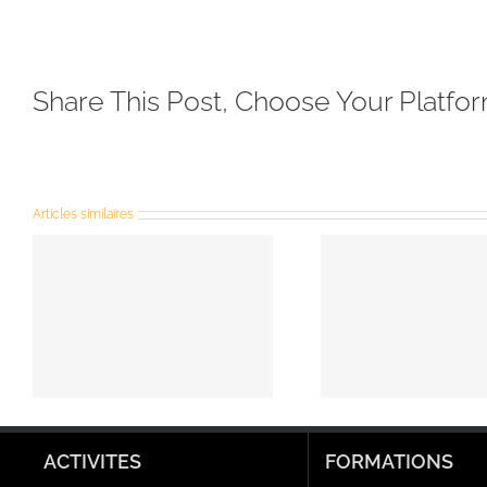
Share This Post, Choose Your Platfor
Articles similaires
Le diaconat
Fra
permanent
Ca
ACTIVITES
FORMATIONS