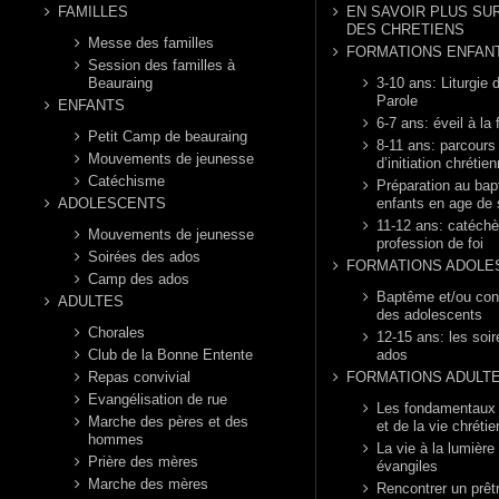
FAMILLES
EN SAVOIR PLUS SUR
DES CHRETIENS
Messe des familles
FORMATIONS ENFAN
Session des familles à
Beauraing
3-10 ans: Liturgie d
Parole
ENFANTS
6-7 ans: éveil à la 
Petit Camp de beauraing
8-11 ans: parcours
Mouvements de jeunesse
d’initiation chrétie
Catéchisme
Préparation au ba
ADOLESCENTS
enfants en age de 
11-12 ans: catéch
Mouvements de jeunesse
profession de foi
Soirées des ados
FORMATIONS ADOLE
Camp des ados
Baptême et/ou con
ADULTES
des adolescents
Chorales
12-15 ans: les soi
Club de la Bonne Entente
ados
Repas convivial
FORMATIONS ADULT
Evangélisation de rue
Les fondamentaux d
Marche des pères et des
et de la vie chréti
hommes
La vie à la lumière
Prière des mères
évangiles
Marche des mères
Rencontrer un prêt