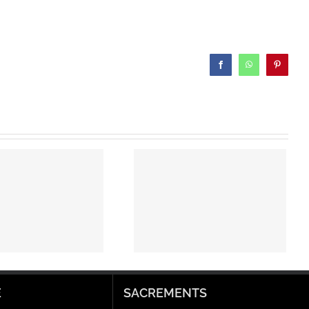
Facebook
WhatsApp
Pinterest
Découvrez la
communauté
catholique
Alliance de
Miséricorde.
E
SACREMENTS