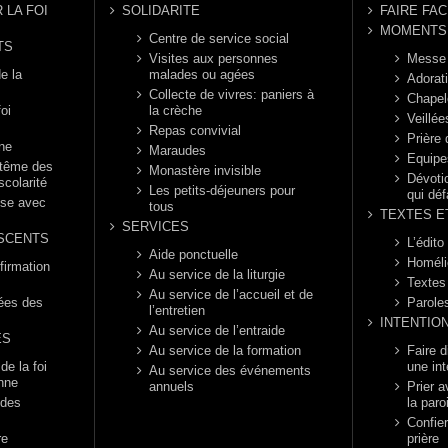
 LA FOI
SOLIDARITE
FAIRE FAC
MOMENTS 
Centre de service social
TS
Visites aux personnes
Messe
e la
malades ou agées
Adorat
Collecte de vivres: paniers à
Chapel
foi
la crèche
Veillée
Repas convivial
Prière
nne
Maraudes
Equipe
ptême des
Monastère invisible
Dévotio
scolarité
Les petits-déjeuners pour
qui déf
èse avec
tous
TEXTES E
SERVICES
SCENTS
L’édito
Aide ponctuelle
Homéli
firmation
Au service de la liturgie
Textes
Au service de l’accueil et de
rées des
Parole
l’entretien
INTENTIO
Au service de l’entraide
ES
Au service de la formation
Faire 
e la foi
une int
Au service des événements
enne
annuels
Prier a
 des
la paro
Confier
re
prière