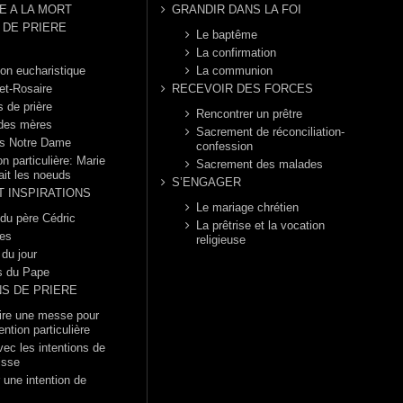
E A LA MORT
GRANDIR DANS LA FOI
DE PRIERE
Le baptême
La confirmation
ion eucharistique
La communion
et-Rosaire
RECEVOIR DES FORCES
s de prière
Rencontrer un prêtre
 des mères
Sacrement de réconciliation-
s Notre Dame
confession
n particulière: Marie
Sacrement des malades
ait les noeuds
S’ENGAGER
T INSPIRATIONS
Le mariage chrétien
 du père Cédric
La prêtrise et la vocation
es
religieuse
 du jour
s du Pape
NS DE PRIERE
dire une messe pour
ention particulière
vec les intentions de
isse
 une intention de