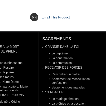
Email This Product
E
SACREMENTS
E A LA MORT
GRANDIR DANS LA FOI
DE PRIERE
Le baptême
La confirmation
ion eucharistique
La communion
et-Rosaire
RECEVOIR DES FORCES
s de prière
Rencontrer un prêtre
 des mères
Sacrement de réconciliation-
s Notre Dame
confession
n particulière: Marie
Sacrement des malades
ait les noeuds
S’ENGAGER
T INSPIRATIONS
Le mariage chrétien
 du père Cédric
La prêtrise et la vocation