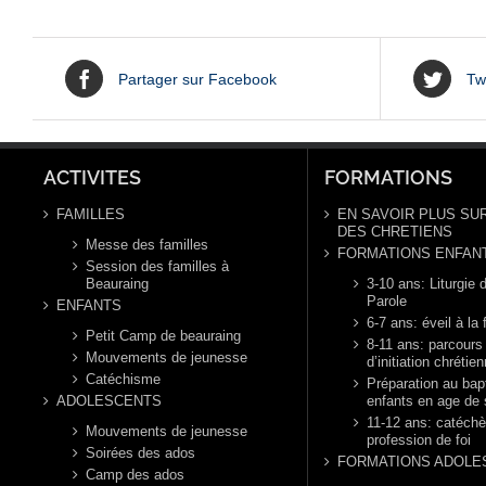
Partager sur Facebook
Tw
ACTIVITES
FORMATIONS
FAMILLES
EN SAVOIR PLUS SUR
DES CHRETIENS
Messe des familles
FORMATIONS ENFAN
Session des familles à
Beauraing
3-10 ans: Liturgie d
Parole
ENFANTS
6-7 ans: éveil à la 
Petit Camp de beauraing
8-11 ans: parcours
Mouvements de jeunesse
d’initiation chrétie
Catéchisme
Préparation au ba
ADOLESCENTS
enfants en age de 
11-12 ans: catéch
Mouvements de jeunesse
profession de foi
Soirées des ados
FORMATIONS ADOLE
Camp des ados