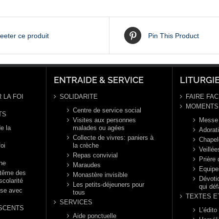
eeter ce produit
Pin This Product
ENTRAIDE & SERVICE
LITURGI
 LA FOI
SOLIDARITE
FAIRE FAC
MOMENTS 
Centre de service social
TS
Visites aux personnes
Messe
e la
malades ou agées
Adorat
Collecte de vivres: paniers à
Chapel
foi
la crèche
Veillée
Repas convivial
Prière
nne
Maraudes
Equipe
ptême des
Monastère invisible
Dévotio
scolarité
Les petits-déjeuners pour
qui déf
èse avec
tous
TEXTES E
SERVICES
SCENTS
L’édito
Aide ponctuelle