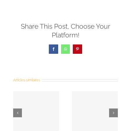
Share This Post, Choose Your
Platform!
Facebook
WhatsApp
Pinterest
Articles similaires
Homélie
Homélie
dimanche
vendredi
e
6 octobre
1er
2024 – 27e
novembre
re
dimanche
2024 -