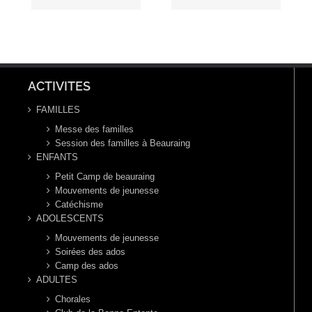
du Temps
Toussaint,
Ordinaire,
année B
année B
ACTIVITES
FAMILLES
Messe des familles
Session des familles à Beauraing
ENFANTS
Petit Camp de beauraing
Mouvements de jeunesse
Catéchisme
ADOLESCENTS
Mouvements de jeunesse
Soirées des ados
Camp des ados
ADULTES
Chorales