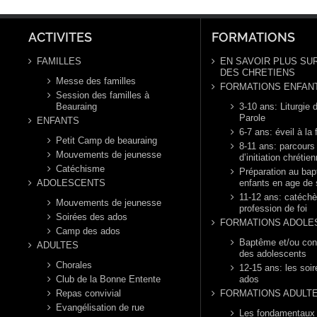
Ordi
année B
ann
ACTIVITES
FORMATIONS
FAMILLES
EN SAVOIR PLUS SUR
DES CHRETIENS
Messe des familles
FORMATIONS ENFAN
Session des familles à
Beauraing
3-10 ans: Liturgie d
Parole
ENFANTS
6-7 ans: éveil à la 
Petit Camp de beauraing
8-11 ans: parcours
Mouvements de jeunesse
d’initiation chrétie
Catéchisme
Préparation au ba
ADOLESCENTS
enfants en age de 
11-12 ans: catéch
Mouvements de jeunesse
profession de foi
Soirées des ados
FORMATIONS ADOLE
Camp des ados
Baptême et/ou con
ADULTES
des adolescents
Chorales
12-15 ans: les soi
Club de la Bonne Entente
ados
Repas convivial
FORMATIONS ADULT
Evangélisation de rue
Les fondamentaux d