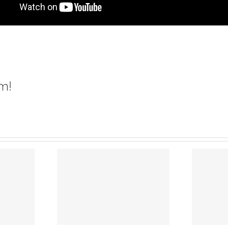
m!
élie
nche 6
e 2024 –
Edito Rentrée
imanche
2022
Temps