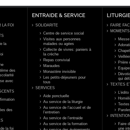
naire,
ée B
ENTRAIDE & SERVICE
LITURGI
 LA FOI
SOLIDARITE
FAIRE FAC
MOMENTS 
Centre de service social
TS
Visites aux personnes
Messe
e la
malades ou agées
Adorat
Collecte de vivres: paniers à
Chapel
foi
la crèche
Veillée
Repas convivial
Prière
nne
Maraudes
Equipe
ptême des
Monastère invisible
Dévotio
scolarité
Les petits-déjeuners pour
qui déf
èse avec
tous
TEXTES E
SERVICES
SCENTS
L’édito
Aide ponctuelle
Homéli
firmation
Au service de la liturgie
Textes
Au service de l’accueil et de
rées des
Parole
l’entretien
INTENTIO
Au service de l’entraide
ES
Au service de la formation
Faire 
e la foi
une int
Au service des événements