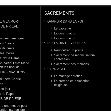
E
SACREMENTS
E A LA MORT
GRANDIR DANS LA FOI
DE PRIERE
Le baptême
La confirmation
ion eucharistique
La communion
et-Rosaire
RECEVOIR DES FORCES
s de prière
Rencontrer un prêtre
 des mères
Sacrement de réconciliation-
s Notre Dame
confession
n particulière: Marie
Sacrement des malades
ait les noeuds
S’ENGAGER
T INSPIRATIONS
Le mariage chrétien
 du père Cédric
La prêtrise et la vocation
es
religieuse
 du jour
s du Pape
NS DE PRIERE
dire une messe pour
ention particulière