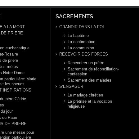
E
SACREMENTS
E A LA MORT
GRANDIR DANS LA FOI
DE PRIERE
Le baptême
La confirmation
ion eucharistique
La communion
et-Rosaire
RECEVOIR DES FORCES
s de prière
Rencontrer un prêtre
 des mères
Sacrement de réconciliation-
s Notre Dame
confession
n particulière: Marie
Sacrement des malades
ait les noeuds
S’ENGAGER
T INSPIRATIONS
Le mariage chrétien
 du père Cédric
La prêtrise et la vocation
es
religieuse
 du jour
s du Pape
NS DE PRIERE
dire une messe pour
ention particulière