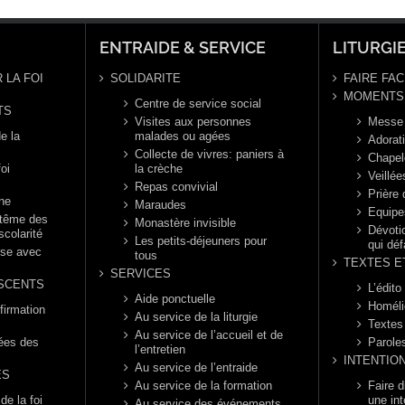
naire,
ée B
ENTRAIDE & SERVICE
LITURGI
 LA FOI
SOLIDARITE
FAIRE FAC
MOMENTS 
Centre de service social
TS
Visites aux personnes
Messe
e la
malades ou agées
Adorat
Collecte de vivres: paniers à
Chapel
foi
la crèche
Veillée
Repas convivial
Prière
nne
Maraudes
Equipe
ptême des
Monastère invisible
Dévotio
scolarité
Les petits-déjeuners pour
qui déf
èse avec
tous
TEXTES E
SERVICES
SCENTS
L’édito
Aide ponctuelle
Homéli
firmation
Au service de la liturgie
Textes
Au service de l’accueil et de
rées des
Parole
l’entretien
INTENTIO
Au service de l’entraide
ES
Au service de la formation
Faire 
e la foi
une int
Au service des événements