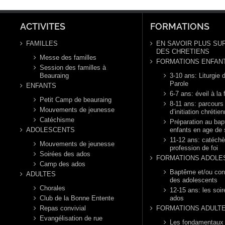
Ordi
année B
ann
ACTIVITES
FORMATIONS
FAMILLES
EN SAVOIR PLUS SUR
DES CHRETIENS
Messe des familles
FORMATIONS ENFAN
Session des familles à
Beauraing
3-10 ans: Liturgie d
Parole
ENFANTS
6-7 ans: éveil à la 
Petit Camp de beauraing
8-11 ans: parcours
Mouvements de jeunesse
d’initiation chrétie
Catéchisme
Préparation au ba
ADOLESCENTS
enfants en age de 
11-12 ans: catéch
Mouvements de jeunesse
profession de foi
Soirées des ados
FORMATIONS ADOLE
Camp des ados
Baptême et/ou con
ADULTES
des adolescents
Chorales
12-15 ans: les soi
Club de la Bonne Entente
ados
Repas convivial
FORMATIONS ADULT
Evangélisation de rue
Les fondamentaux d