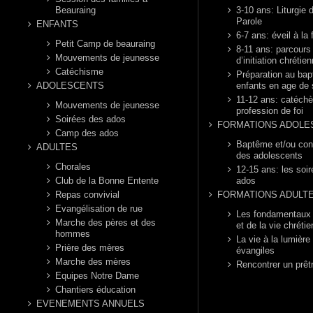
Beauraing
3-10 ans: Liturgie d
Parole
ENFANTS
6-7 ans: éveil à la 
Petit Camp de beauraing
8-11 ans: parcours
Mouvements de jeunesse
d’initiation chrétie
Catéchisme
Préparation au ba
ADOLESCENTS
enfants en age de 
11-12 ans: catéch
Mouvements de jeunesse
profession de foi
Soirées des ados
FORMATIONS ADOLE
Camp des ados
Baptême et/ou con
ADULTES
des adolescents
Chorales
12-15 ans: les soi
Club de la Bonne Entente
ados
Repas convivial
FORMATIONS ADULT
Evangélisation de rue
Les fondamentaux d
Marche des pères et des
et de la vie chréti
hommes
La vie à la lumière
Prière des mères
évangiles
Marche des mères
Rencontrer un prêt
Equipes Notre Dame
Chantiers éducation
EVENEMENTS ANNUELS