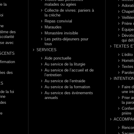
e la
malades ou agées
Adorat
Collecte de vivres: paniers à
Chapel
foi
la crèche
Veillée
Repas convivial
Prière
nne
Maraudes
Equipe
ptême des
Monastère invisible
Dévotio
scolarité
Les petits-déjeuners pour
qui déf
èse avec
tous
TEXTES E
SERVICES
SCENTS
L’édito
Aide ponctuelle
Homéli
firmation
Au service de la liturgie
Textes
Au service de l’accueil et de
rées des
Parole
l’entretien
INTENTIO
Au service de l’entraide
ES
Au service de la formation
Faire 
e la foi
une int
Au service des événements
enne
annuels
Prier a
 des
la paro
Confier
re
prière
ACCOMPA
Rencon
Sacrem