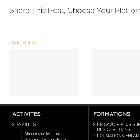
Share This Post, Choose Your Platfor
Articles similaires
Prière
Pr
universelle du
univer
3e dimanche
Solen
du temps
l’Épip
ordinaire ,
Seigneu
année C, 26
5 janv
janvier 2025
(Ann
ACTIVITES
FORMATIONS
FAMILLES
EN SAVOIR PLUS SUR
DES CHRETIENS
Messe des familles
FORMATIONS ENFAN
Session des familles à