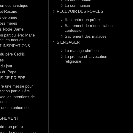
ion eucharistique
La communion
et-Rosaire
RECEVOIR DES FORCES
s de prière
Rencontrer un prêtre
 des mères
Sacrement de réconciliation-
s Notre Dame
confession
n particulière: Marie
Sacrement des malades
ait les noeuds
S’ENGAGER
T INSPIRATIONS
Le mariage chrétien
 du père Cédric
La prêtrise et la vocation
es
religieuse
 du jour
s du Pape
NS DE PRIERE
dire une messe pour
ention particulière
vec les intentions de
isse
 une intention de
GNEMENT
trer un prêtre
ent de réconciliation-