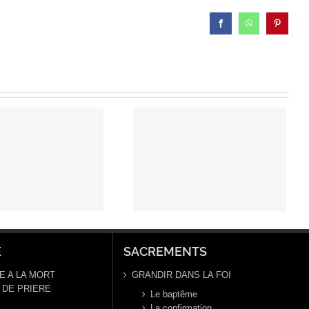
Facebook
WhatsApp
Pinterest
Prière
universelle du
3e dimanche
de l’Avent – 15
décembre
2024
E
SACREMENTS
E A LA MORT
GRANDIR DANS LA FOI
DE PRIERE
Le baptême
La confirmation