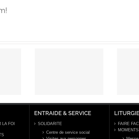
m!
ière
Prière
selle :
universelle –
nité de
Dimanche 29
hanie du
décembre
r – 4 et
2024 – Ste
ier 2025
Famille
ée C)
ENTRAIDE & SERVICE
LITURGI
 LA FOI
SOLIDARITE
FAIRE FAC
MOMENTS 
Centre de service social
TS
Visites aux personnes
Messe