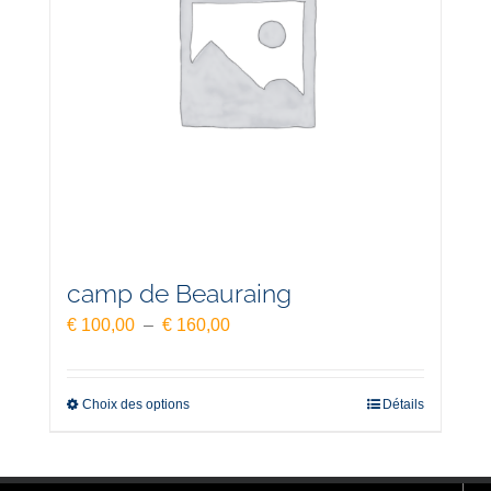
camp de Beauraing
Plage
€
100,00
–
€
160,00
de
prix :
€ 100,00
Choix des options
Détails
à
€ 160,00