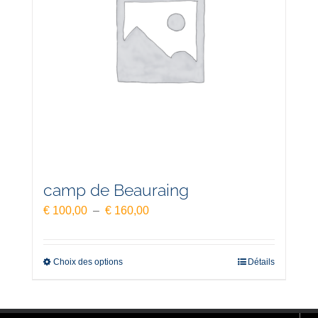
camp de Beauraing
Plage
€
100,00
–
€
160,00
de
prix :
€ 100,00
Choix des options
Détails
à
€ 160,00