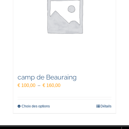
camp de Beauraing
Plage
€
100,00
–
€
160,00
de
prix :
€ 100,00
Choix des options
Détails
à
€ 160,00