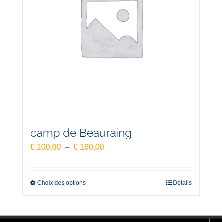
camp de Beauraing
Plage
€
100,00
–
€
160,00
de
prix :
€ 100,00
Choix des options
Détails
à
€ 160,00