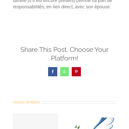
famille (s’il est encore présent) prenne sa part de
responsabilités, en lien direct, avec son épouse.
Share This Post, Choose Your
Platform!
Facebook
WhatsApp
Pinterest
Articles similaires
e
 2
Prières
Retraite de