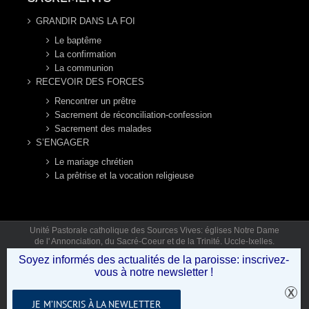
GRANDIR DANS LA FOI
Le baptême
La confirmation
La communion
RECEVOIR DES FORCES
Rencontrer un prêtre
Sacrement de réconciliation-confession
Sacrement des malades
S’ENGAGER
Le mariage chrétien
La prêtrise et la vocation religieuse
Unité Pastorale catholique des Sources Vives: églises Notre Dame
de l' Annonciation, du Sacré-Coeur et de la Trinité. Uccle-Ixelles.
Mail: secretariat.sourcesvives@gmail.com Tél: 02 346 92 12 (lun,
Soyez informés des actualités de la paroisse: inscrivez-
mar, jeu, ven 9h30-12h30) © Copyright 2019 - Unité Pastorale des
vous à notre newsletter !
Sources Vives .
JE M’INSCRIS À LA NEWLETTER