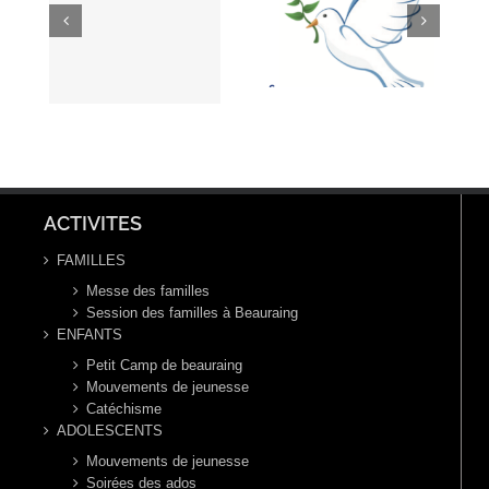
pour le
jeûne: sur
um
temps
les pas de
&
Pascal
St Joseph
de
ACTIVITES
FAMILLES
Messe des familles
Session des familles à Beauraing
ENFANTS
Petit Camp de beauraing
Mouvements de jeunesse
Catéchisme
ADOLESCENTS
Mouvements de jeunesse
Soirées des ados