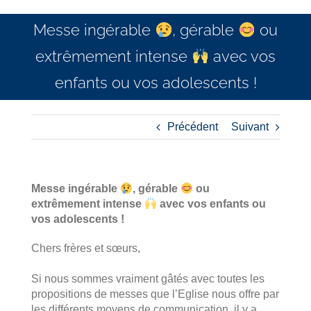
Messe ingérable
, gérable
ou
extrêmement intense
avec vos
enfants ou vos adolescents !
Précédent
Suivant
Messe ingérable
, gérable
ou
extrêmement intense
avec vos enfants ou
vos adolescents !
Chers frères et sœurs,
.
Si nous sommes vraiment gâtés avec toutes les
propositions de messes que l’Eglise nous offre par
les différents moyens de communication, il y a