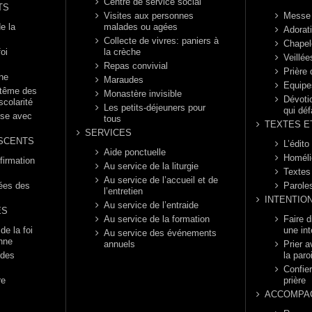
Centre de service social
TS
Visites aux personnes
Messe
e la
malades ou agées
Adorat
Collecte de vivres: paniers à
Chapel
foi
la crèche
Veillée
Repas convivial
Prière
nne
Maraudes
Equipe
ptême des
Monastère invisible
Dévotio
scolarité
Les petits-déjeuners pour
qui déf
èse avec
tous
TEXTES E
SERVICES
SCENTS
L’édito
Aide ponctuelle
Homéli
firmation
Au service de la liturgie
Textes
Au service de l’accueil et de
rées des
Parole
l’entretien
INTENTIO
Au service de l’entraide
ES
Au service de la formation
Faire 
e la foi
une int
Au service des événements
enne
annuels
Prier a
 des
la paro
Confier
re
prière
ACCOMPA