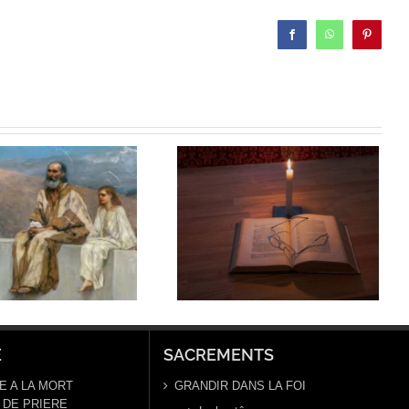
Facebook
WhatsApp
Pinterest
Homélie 15
février 2021
E
SACREMENTS
E A LA MORT
GRANDIR DANS LA FOI
DE PRIERE