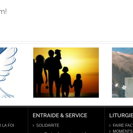
m!
COURS
Retraite de
R LA
jeûne: sur les
ILLE:
pas de St
ODE 1
Joseph
ENTRAIDE & SERVICE
LITURGI
 LA FOI
SOLIDARITE
FAIRE FAC
MOMENTS 