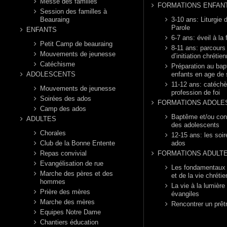
Messe des familles
FORMATIONS ENFAN
Session des familles à
Beauraing
3-10 ans: Liturgie d
Parole
ENFANTS
6-7 ans: éveil à la 
Petit Camp de beauraing
8-11 ans: parcours
Mouvements de jeunesse
d’initiation chrétie
Catéchisme
Préparation au ba
ADOLESCENTS
enfants en age de 
11-12 ans: catéch
Mouvements de jeunesse
profession de foi
Soirées des ados
FORMATIONS ADOLE
Camp des ados
Baptême et/ou con
ADULTES
des adolescents
Chorales
12-15 ans: les soi
Club de la Bonne Entente
ados
Repas convivial
FORMATIONS ADULT
Evangélisation de rue
Les fondamentaux d
Marche des pères et des
et de la vie chréti
hommes
La vie à la lumière
Prière des mères
évangiles
Marche des mères
Rencontrer un prêt
Equipes Notre Dame
Chantiers éducation