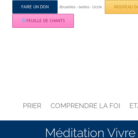
Skip
FAIRE UN DON
NOUVEAU DA
to
-Bruxelles - Ixelles - Uccle .
content
FEUILLE DE CHANTS
PRIER
COMPRENDRE LA FOI
ET
Méditation Vivre