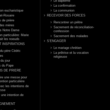
Le baptême
La confirmation
ion eucharistique
La communion
et-Rosaire
RECEVOIR DES FORCES
s de prière
Rencontrer un prêtre
 des mères
Sacrement de réconciliation-
s Notre Dame
confession
n particulière: Marie
Sacrement des malades
ait les noeuds
S’ENGAGER
T INSPIRATIONS
Le mariage chrétien
 du père Cédric
La prêtrise et la vocation
es
religieuse
 du jour
s du Pape
NS DE PRIERE
dire une messe pour
ention particulière
vec les intentions de
isse
 une intention de
GNEMENT