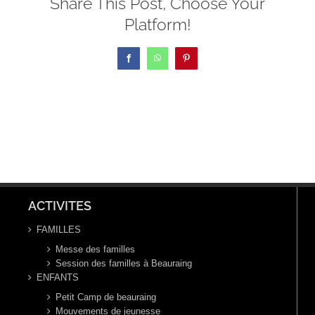
Share This Post, Choose Your
Platform!
Facebook
WhatsApp
Pinterest
ACTIVITES
FAMILLES
Messe des familles
Session des familles à Beauraing
ENFANTS
Petit Camp de beauraing
Mouvements de jeunesse