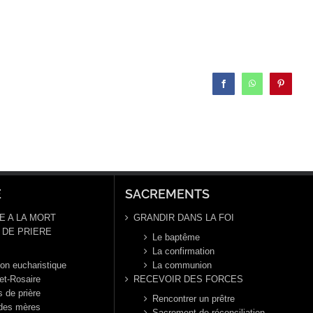
Facebook
WhatsApp
Pinterest
E
SACREMENTS
E A LA MORT
GRANDIR DANS LA FOI
DE PRIERE
Le baptême
La confirmation
ion eucharistique
La communion
et-Rosaire
RECEVOIR DES FORCES
s de prière
Rencontrer un prêtre
 des mères
Sacrement de réconciliation-