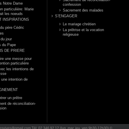
s Notre Dame
confession
n particulière: Marie
Sacrement des malades
ait les noeuds
S’ENGAGER
T INSPIRATIONS
Le mariage chrétien
 du père Cédric
La prêtrise et la vocation
es
religieuse
 du jour
s du Pape
NS DE PRIERE
dire une messe pour
ention particulière
vec les intentions de
isse
 une intention de
GNEMENT
trer un prêtre
ent de réconciliation-
sion
urcesvives@gmail.com Tél: 02 346 92 12 (lun, mar, jeu, ven 9h30-12h30) ©