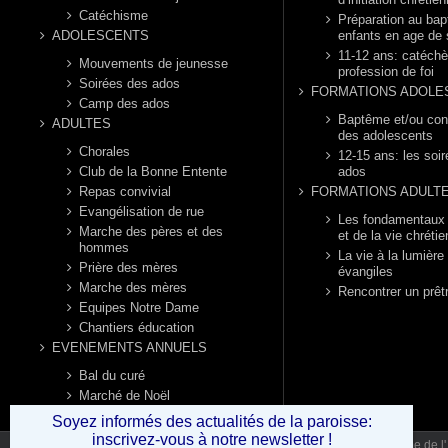
Catéchisme
Préparation au ba
ADOLESCENTS
enfants en age de 
11-12 ans: catéch
Mouvements de jeunesse
profession de foi
Soirées des ados
FORMATIONS ADOLE
Camp des ados
Baptême et/ou con
ADULTES
des adolescents
Chorales
12-15 ans: les soi
Club de la Bonne Entente
ados
Repas convivial
FORMATIONS ADULT
Evangélisation de rue
Les fondamentaux d
Marche des pères et des
et de la vie chréti
hommes
La vie à la lumière
Prière des mères
évangiles
Marche des mères
Rencontrer un prêt
Equipes Notre Dame
Chantiers éducation
EVENEMENTS ANNUELS
Bal du curé
Marché de Noël
Puces nautiques
Soyez informés des actualités de la paroisse:
inscrivez-vous à notre newsletter !
Unité Pastorale catholique des Sources Vives: églises Notre Dame de l' 