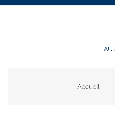
AU 
Assurez une permanence au secrétariat ou da
pour que chacun se sente accueil
Accueil
Contact