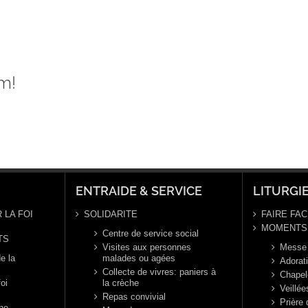
m!
ENTRAIDE & SERVICE
LITURGI
 LA FOI
SOLIDARITE
FAIRE FAC
MOMENTS 
Centre de service social
TS
Visites aux personnes
Messe
e la
malades ou agées
Adorat
Collecte de vivres: paniers à
Chapel
foi
la crèche
Veillée
Repas convivial
Prière
nne