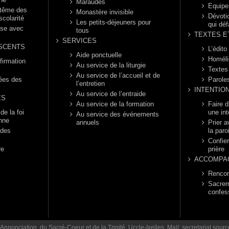
Maraudes
Equipe
ptême des
Monastère invisible
Dévotio
scolarité
Les petits-déjeuners pour
qui déf
èse avec
tous
TEXTES E
SERVICES
SCENTS
L’édito
Aide ponctuelle
Homéli
firmation
Au service de la liturgie
Textes
Au service de l’accueil et de
rées des
Parole
l’entretien
INTENTIO
Au service de l’entraide
ES
Au service de la formation
Faire 
e la foi
une int
Au service des événements
enne
annuels
Prier a
 des
la paro
Confier
re
prière
ACCOMPA
Rencon
Sacrem
confes
Annonciation, du Sacré-Coeur et de la Trinité. Uccle-Ixelles. Mail: secretariat.so