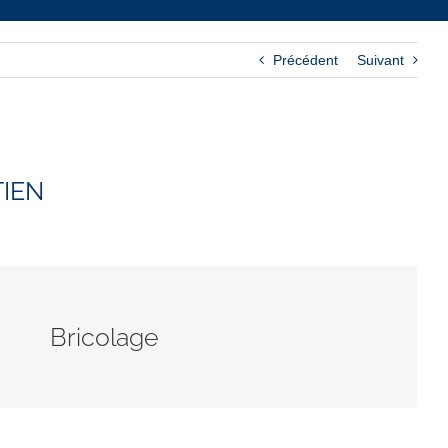
Précédent
Suivant
TIEN
vos services pour des besoins ponctuels
 les bâtiments de l’unité pastorale.
Bricolage
Contact