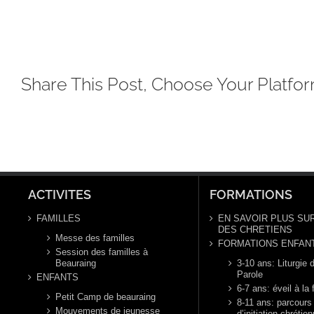
Share This Post, Choose Your Platfor
ACTIVITES
FORMATIONS
FAMILLES
EN SAVOIR PLUS SUR
DES CHRETIENS
Messe des familles
FORMATIONS ENFAN
Session des familles à
Beauraing
3-10 ans: Liturgie d
Parole
ENFANTS
6-7 ans: éveil à la 
Petit Camp de beauraing
8-11 ans: parcours
Mouvements de jeunesse
d’initiation chrétie