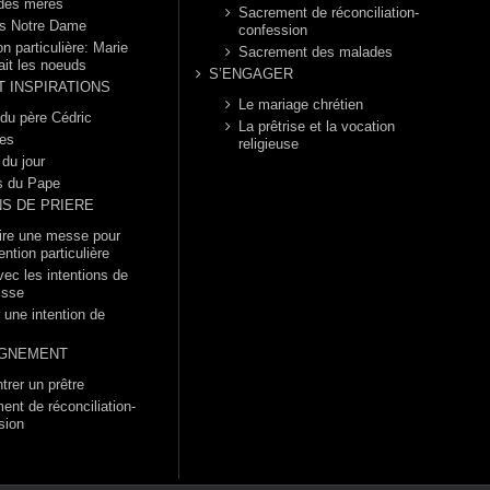
 des mères
Sacrement de réconciliation-
s Notre Dame
confession
n particulière: Marie
Sacrement des malades
ait les noeuds
S’ENGAGER
T INSPIRATIONS
Le mariage chrétien
 du père Cédric
La prêtrise et la vocation
es
religieuse
 du jour
s du Pape
NS DE PRIERE
dire une messe pour
ention particulière
vec les intentions de
isse
 une intention de
GNEMENT
trer un prêtre
ent de réconciliation-
sion