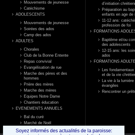
Mouvements de jeunesse
d’initiation chrétie
Catéchisme
Préparation au ba
ADOLESCENTS
enfants en age de 
11-12 ans: catéch
Mouvements de jeunesse
profession de foi
Soirées des ados
FORMATIONS ADOLE
Camp des ados
Baptême et/ou con
ADULTES
des adolescents
Chorales
12-15 ans: les soi
Club de la Bonne Entente
ados
Repas convivial
FORMATIONS ADULT
Evangélisation de rue
Les fondamentaux d
Marche des pères et des
et de la vie chréti
hommes
La vie à la lumière
Prière des mères
évangiles
Marche des mères
Rencontrer un prêt
Equipes Notre Dame
Chantiers éducation
EVENEMENTS ANNUELS
Bal du curé
Marché de Noël
Puces nautiques
Soyez informés des actualités de la paroisse: