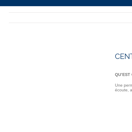
CENT
QU’EST 
Une perm
écoute, 