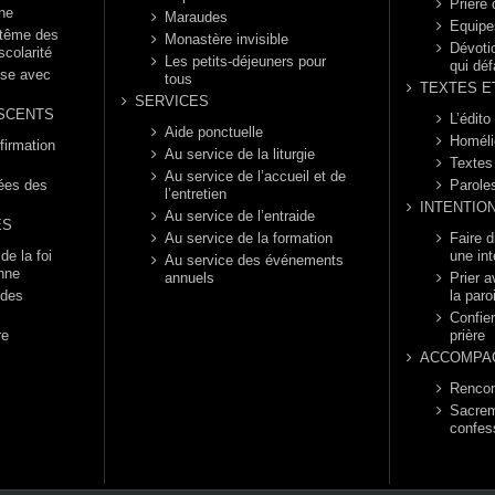
Prière
nne
Maraudes
Equipe
ptême des
Monastère invisible
Dévotio
scolarité
Les petits-déjeuners pour
qui déf
èse avec
tous
TEXTES E
SERVICES
SCENTS
L’édito
Aide ponctuelle
Homéli
firmation
Au service de la liturgie
Textes
Au service de l’accueil et de
rées des
Parole
l’entretien
INTENTIO
Au service de l’entraide
ES
Au service de la formation
Faire 
e la foi
une int
Au service des événements
enne
annuels
Prier a
 des
la paro
Confier
re
prière
ACCOMPA
Rencon
Sacrem
confes