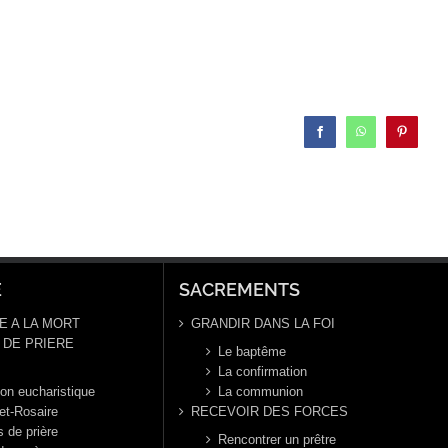
Facebook
WhatsApp
Pinterest
E
SACREMENTS
E A LA MORT
GRANDIR DANS LA FOI
DE PRIERE
Le baptême
La confirmation
ion eucharistique
La communion
et-Rosaire
RECEVOIR DES FORCES
s de prière
Rencontrer un prêtre