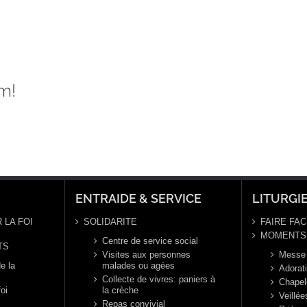
m!
ENTRAIDE & SERVICE
LITURGI
 LA FOI
SOLIDARITE
FAIRE FAC
MOMENTS 
Centre de service social
TS
Visites aux personnes
Messe
e la
malades ou agées
Adorat
Collecte de vivres: paniers à
Chapel
foi
la crèche
Veillée
Repas convivial