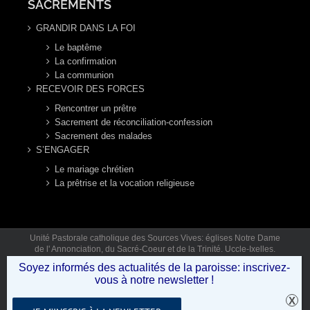
SACREMENTS
GRANDIR DANS LA FOI
Le baptême
La confirmation
La communion
RECEVOIR DES FORCES
Rencontrer un prêtre
Sacrement de réconciliation-confession
Sacrement des malades
S’ENGAGER
Le mariage chrétien
La prêtrise et la vocation religieuse
Unité Pastorale catholique des Sources Vives: églises Notre Dame
de l' Annonciation, du Sacré-Coeur et de la Trinité. Uccle-Ixelles.
Mail: secretariat.sourcesvives@gmail.com Tél: 02 346 92 12 (lun,
Soyez informés des actualités de la paroisse: inscrivez-
mar, jeu, ven 9h30-12h30) © Copyright 2019 - Unité Pastorale des
vous à notre newsletter !
Sources Vives .