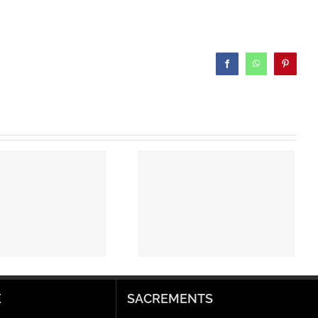
Facebook
WhatsApp
Pinterest
Prière
universelle du
3e dimanche
de l’Avent – 15
décembre
2024
E
SACREMENTS