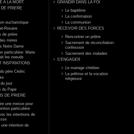
E A LA MORT
GRANDIR DANS LA FOI
DE PRIERE
Le baptême
La confirmation
ion eucharistique
La communion
et-Rosaire
RECEVOIR DES FORCES
s de prière
Rencontrer un prêtre
 des mères
Sacrement de réconciliation-
s Notre Dame
confession
n particulière: Marie
Sacrement des malades
ait les noeuds
S’ENGAGER
T INSPIRATIONS
Le mariage chrétien
 du père Cédric
La prêtrise et la vocation
es
religieuse
 du jour
s du Pape
NS DE PRIERE
dire une messe pour
ention particulière
vec les intentions de
isse
 une intention de