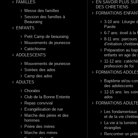
FAMILLES
EN SAVOIR PLUS SUR
DES CHRETIENS
Messe des familles
FORMATIONS ENFAN
Session des familles à
Beauraing
3-10 ans: Liturgie d
Parole
ENFANTS
6-7 ans: éveil à la 
Petit Camp de beauraing
8-11 ans: parcours
Mouvements de jeunesse
d’initiation chrétie
Catéchisme
Préparation au ba
ADOLESCENTS
enfants en age de 
11-12 ans: catéch
Mouvements de jeunesse
profession de foi
Soirées des ados
FORMATIONS ADOLE
Camp des ados
Baptême et/ou con
ADULTES
des adolescents
Chorales
12-15 ans: les soi
Club de la Bonne Entente
ados
Repas convivial
FORMATIONS ADULT
Evangélisation de rue
Les fondamentaux d
Marche des pères et des
et de la vie chréti
hommes
La vie à la lumière
Prière des mères
évangiles
Marche des mères
Rencontrer un prêt