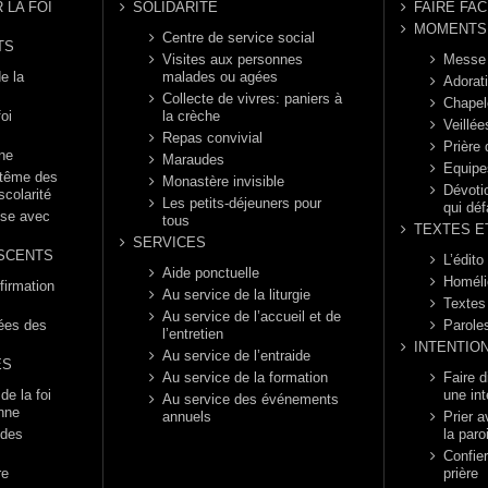
 LA FOI
SOLIDARITE
FAIRE FAC
MOMENTS 
Centre de service social
TS
Visites aux personnes
Messe
e la
malades ou agées
Adorat
Collecte de vivres: paniers à
Chapel
foi
la crèche
Veillée
Repas convivial
Prière
nne
Maraudes
Equipe
ptême des
Monastère invisible
Dévotio
scolarité
Les petits-déjeuners pour
qui déf
èse avec
tous
TEXTES E
SERVICES
SCENTS
L’édito
Aide ponctuelle
Homéli
firmation
Au service de la liturgie
Textes
Au service de l’accueil et de
rées des
Parole
l’entretien
INTENTIO
Au service de l’entraide
ES
Au service de la formation
Faire 
e la foi
une int
Au service des événements
enne
annuels
Prier a
 des
la paro
Confier
re
prière