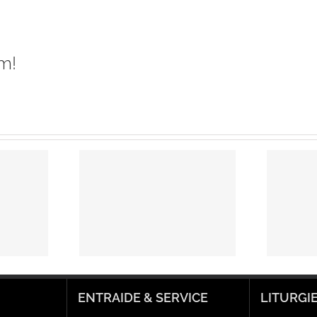
m!
ière
Prière
selle :
universelle –
nité de
Dimanche 29
hanie du
décembre
r – 4 et
2024 – Ste
ier 2025
Famille
ée C)
ENTRAIDE & SERVICE
LITURGI