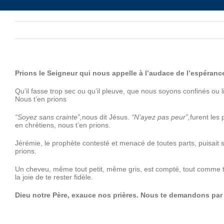
Prions le Seigneur qui nous appelle à l’audace de l’espéra
Qu’il fasse trop sec ou qu’il pleuve, que nous soyons confinés ou l
Nous t’en prions
“Soyez sans crainte”,
nous dit Jésus.
“N’ayez pas peur”,
furent les
en chrétiens, nous t’en prions.
Jérémie, le prophète contesté et menacé de toutes parts, puisait 
prions.
Un cheveu, même tout petit, même gris, est compté, tout comme tu 
la joie de te rester fidèle.
Dieu notre Père, exauce nos prières. Nous te demandons par ton