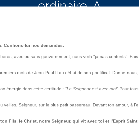
ordinaire, A
nce. Confions-lui nos demandes.
ibérés, avec ou sans gouvernement, nous voilà “jamais contents”. Fais br
 premiers mots de Jean-Paul II au début de son pontificat. Donne-nous, 
son énergie dans cette certitude :
“Le Seigneur est avec moi”.
Pour tous 
veilles, Seigneur, sur le plus petit passereau. Devant ton amour, à l’
 Fils, le Christ, notre Seigneur, qui vit avec toi et l’Esprit Sain