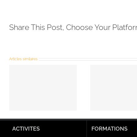
Share This Post, Choose Your Platfor
Articles similaires
Prière
Pr
universelle du
univer
3e dimanche
Solen
du temps
l’Épip
ordinaire ,
Seigneu
année C, 26
5 janv
janvier 2025
(Ann
ACTIVITES
FORMATIONS