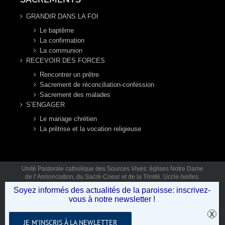
GRANDIR DANS LA FOI
Le baptême
La confirmation
La communion
RECEVOIR DES FORCES
Rencontrer un prêtre
Sacrement de réconciliation-confession
Sacrement des malades
S’ENGAGER
Le mariage chrétien
La prêtrise et la vocation religieuse
Unité Pastorale catholique des Sources Vives: églises Notre Dame
de l' Annonciation, du Sacré-Coeur et de la Trinité. Uccle-Ixelles.
Mail: secretariat.sourcesvives@gmail.com Tél: 02 346 92 12 (lun,
Soyez informés des actualités de la paroisse: inscrivez-
mar, jeu, ven 9h30-12h30) © Copyright 2019 - Unité Pastorale des
vous à notre newsletter !
Sources Vives .
JE M’INSCRIS À LA NEWLETTER