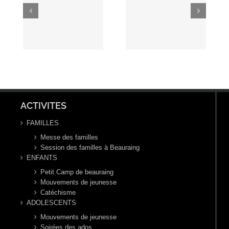
dimanche
l’Épiphanie
he
du temps
du
ps
ordinaire ,
Seigneur –
e,
année C,
4 et 5
 9
26 janvier
janvier
025
2025
2025
(Année C)
ACTIVITES
FAMILLES
Messe des familles
Session des familles à Beauraing
ENFANTS
Petit Camp de beauraing
Mouvements de jeunesse
Catéchisme
ADOLESCENTS
Mouvements de jeunesse
Soirées des ados