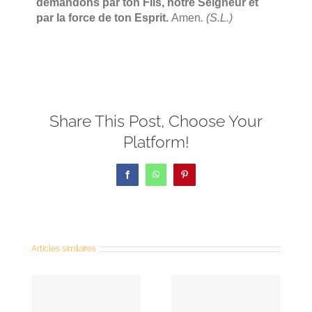
demandons par ton Fils, notre Seigneur et
par la force de ton Esprit.
Amen
. (S.L.)
Share This Post, Choose Your
Platform!
Facebook
WhatsApp
Pinterest
Prière
Articles similaires
Prière
universelle
universelle
: Solennité
lle
du 3e
de