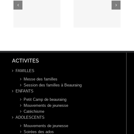
Nouveau
ion
Duloisy :
livre du
e
Qu’est ce
Père Benoît
s !
que
l’exorcisme
?
ACTIVITES
FAMILLES
Messe des familles
Session des familles à Beauraing
ENFANTS
Petit Camp de beauraing
Mouvements de jeunesse
Catéchisme
ADOLESCENTS
Mouvements de jeunesse
Soirées des ados