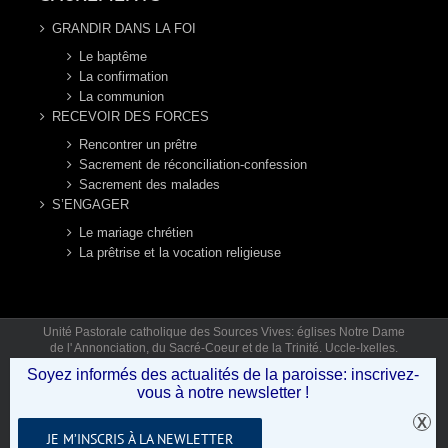
GRANDIR DANS LA FOI
Le baptême
La confirmation
La communion
RECEVOIR DES FORCES
Rencontrer un prêtre
Sacrement de réconciliation-confession
Sacrement des malades
S’ENGAGER
Le mariage chrétien
La prêtrise et la vocation religieuse
Unité Pastorale catholique des Sources Vives: églises Notre Dame
de l' Annonciation, du Sacré-Coeur et de la Trinité. Uccle-Ixelles.
Mail: secretariat.sourcesvives@gmail.com Tél: 02 346 92 12 (lun,
Soyez informés des actualités de la paroisse: inscrivez-
mar, jeu, ven 9h30-12h30) © Copyright 2019 - Unité Pastorale des
vous à notre newsletter !
Sources Vives .
JE M’INSCRIS À LA NEWLETTER