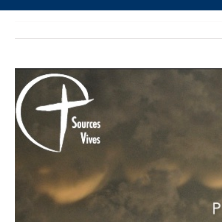
Voir
l'image
agrandie