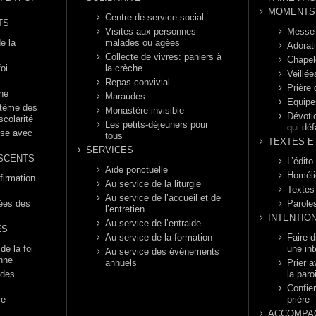
MOMENTS 
Centre de service social
TS
Visites aux personnes
Messe
e la
malades ou agées
Adorat
Collecte de vivres: paniers à
Chapel
foi
la crèche
Veillée
Repas convivial
Prière
nne
Maraudes
Equipe
ptême des
Monastère invisible
Dévotio
scolarité
Les petits-déjeuners pour
qui déf
èse avec
tous
TEXTES E
SERVICES
SCENTS
L’édito
Aide ponctuelle
Homéli
firmation
Au service de la liturgie
Textes
Au service de l’accueil et de
rées des
Parole
l’entretien
INTENTIO
Au service de l’entraide
ES
Au service de la formation
Faire 
e la foi
une int
Au service des événements
enne
annuels
Prier a
 des
la paro
Confier
re
prière
ACCOMPA