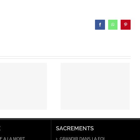
Facebook
WhatsApp
Pinterest
Edito Temps
Pascal 2022
E
SACREMENTS
E A LA MORT
GRANDIR DANS LA FOI