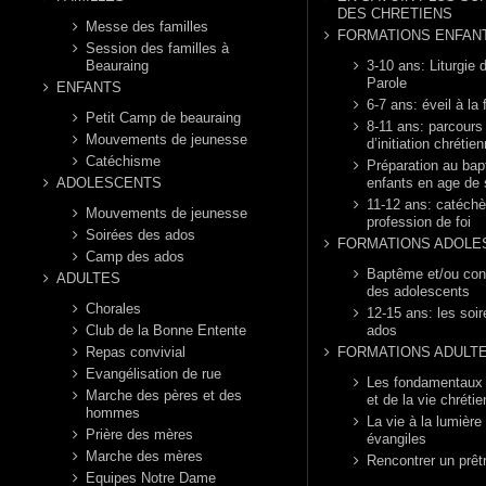
DES CHRETIENS
Messe des familles
FORMATIONS ENFAN
Session des familles à
Beauraing
3-10 ans: Liturgie d
Parole
ENFANTS
6-7 ans: éveil à la 
Petit Camp de beauraing
8-11 ans: parcours
Mouvements de jeunesse
d’initiation chrétie
Catéchisme
Préparation au ba
ADOLESCENTS
enfants en age de 
11-12 ans: catéch
Mouvements de jeunesse
profession de foi
Soirées des ados
FORMATIONS ADOLE
Camp des ados
Baptême et/ou con
ADULTES
des adolescents
Chorales
12-15 ans: les soi
Club de la Bonne Entente
ados
Repas convivial
FORMATIONS ADULT
Evangélisation de rue
Les fondamentaux d
Marche des pères et des
et de la vie chréti
hommes
La vie à la lumière
Prière des mères
évangiles
Marche des mères
Rencontrer un prêt
Equipes Notre Dame