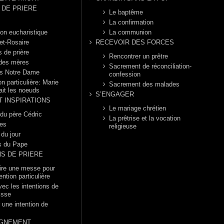
DE PRIERE
Le baptême
La confirmation
ion eucharistique
La communion
et-Rosaire
RECEVOIR DES FORCES
s de prière
Rencontrer un prêtre
 des mères
Sacrement de réconciliation-
s Notre Dame
confession
n particulière: Marie
Sacrement des malades
ait les noeuds
S’ENGAGER
T INSPIRATIONS
Le mariage chrétien
 du père Cédric
La prêtrise et la vocation
es
religieuse
 du jour
s du Pape
NS DE PRIERE
dire une messe pour
ention particulière
vec les intentions de
isse
 une intention de
GNEMENT