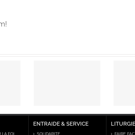
m!
élie
nche 6
e 2024 –
Edito Rentrée
imanche
2022
Temps
naire,
ée B
ENTRAIDE & SERVICE
LITURGI
 LA FOI
SOLIDARITE
FAIRE FAC