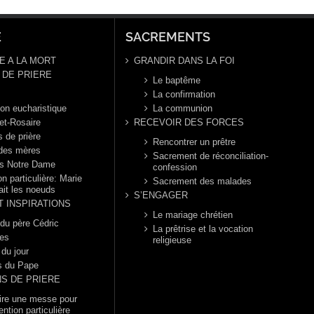
E
SACREMENTS
E A LA MORT
GRANDIR DANS LA FOI
DE PRIERE
Le baptême
La confirmation
ion eucharistique
La communion
et-Rosaire
RECEVOIR DES FORCES
s de prière
Rencontrer un prêtre
 des mères
Sacrement de réconciliation-
s Notre Dame
confession
n particulière: Marie
Sacrement des malades
ait les noeuds
S’ENGAGER
T INSPIRATIONS
Le mariage chrétien
 du père Cédric
La prêtrise et la vocation
es
religieuse
 du jour
s du Pape
NS DE PRIERE
dire une messe pour
ention particulière