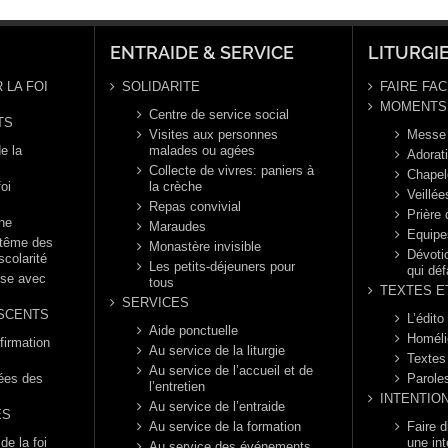
naire,
ée B
ENTRAIDE & SERVICE
LITURGI
 LA FOI
SOLIDARITE
FAIRE FAC
MOMENTS 
Centre de service social
TS
Visites aux personnes
Messe
e la
malades ou agées
Adorat
Collecte de vivres: paniers à
Chapel
foi
la crèche
Veillée
Repas convivial
Prière
nne
Maraudes
Equipe
ptême des
Monastère invisible
Dévotio
scolarité
Les petits-déjeuners pour
qui déf
èse avec
tous
TEXTES E
SERVICES
SCENTS
L’édito
Aide ponctuelle
Homéli
firmation
Au service de la liturgie
Textes
Au service de l’accueil et de
rées des
Parole
l’entretien
INTENTIO
Au service de l’entraide
ES
Au service de la formation
Faire 
e la foi
une int
Au service des événements