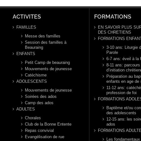
Ordi
année B
ann
ACTIVITES
FORMATIONS
FAMILLES
EN SAVOIR PLUS SUR
DES CHRETIENS
Messe des familles
FORMATIONS ENFAN
Session des familles à
Beauraing
3-10 ans: Liturgie d
Parole
ENFANTS
6-7 ans: éveil à la 
Petit Camp de beauraing
8-11 ans: parcours
Mouvements de jeunesse
d’initiation chrétie
Catéchisme
Préparation au ba
ADOLESCENTS
enfants en age de 
11-12 ans: catéch
Mouvements de jeunesse
profession de foi
Soirées des ados
FORMATIONS ADOLE
Camp des ados
Baptême et/ou con
ADULTES
des adolescents
Chorales
12-15 ans: les soi
Club de la Bonne Entente
ados
Repas convivial
FORMATIONS ADULT
Evangélisation de rue
Les fondamentaux d