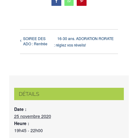
Facebook
WhatsApp
Pinterest
SOIREE DES
16-30 ans. ADORATION RORATE
ADO : Rentrée
: réglez vos réveils!
DÉTAILS
Date :
25 novembre 2020
Heure :
19h45 - 22h00