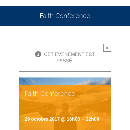
Faith Conference
×
CET ÉVÈNEMENT EST
PASSÉ.
Faith Conference
-
29 octobre 2017 @ 16h00
22h00