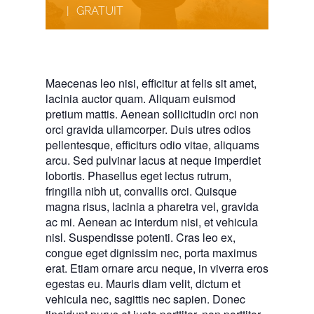
|
GRATUIT
Maecenas leo nisi, efficitur at felis sit amet,
lacinia auctor quam. Aliquam euismod
pretium mattis. Aenean sollicitudin orci non
orci gravida ullamcorper. Duis utres odios
pellentesque, efficiturs odio vitae, aliquams
arcu. Sed pulvinar lacus at neque imperdiet
lobortis. Phasellus eget lectus rutrum,
fringilla nibh ut, convallis orci. Quisque
magna risus, lacinia a pharetra vel, gravida
ac mi. Aenean ac interdum nisi, et vehicula
nisl. Suspendisse potenti. Cras leo ex,
congue eget dignissim nec, porta maximus
erat. Etiam ornare arcu neque, in viverra eros
egestas eu. Mauris diam velit, dictum et
vehicula nec, sagittis nec sapien. Donec