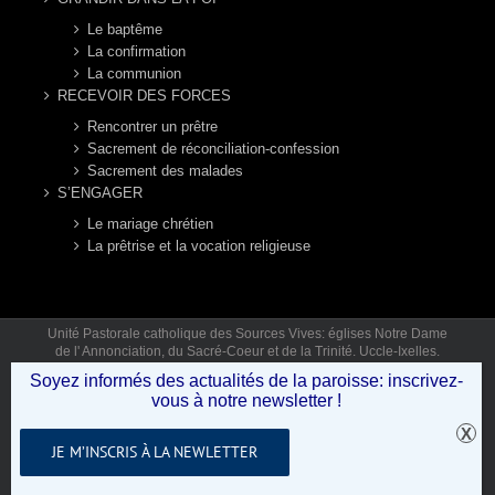
Le baptême
La confirmation
La communion
RECEVOIR DES FORCES
Rencontrer un prêtre
Sacrement de réconciliation-confession
Sacrement des malades
S’ENGAGER
Le mariage chrétien
La prêtrise et la vocation religieuse
Unité Pastorale catholique des Sources Vives: églises Notre Dame
de l' Annonciation, du Sacré-Coeur et de la Trinité. Uccle-Ixelles.
Mail: secretariat.sourcesvives@gmail.com Tél: 02 346 92 12 (lun,
Soyez informés des actualités de la paroisse: inscrivez-
mar, jeu, ven 9h30-12h30) © Copyright 2019 - Unité Pastorale des
vous à notre newsletter !
Sources Vives .
JE M’INSCRIS À LA NEWLETTER
Facebook