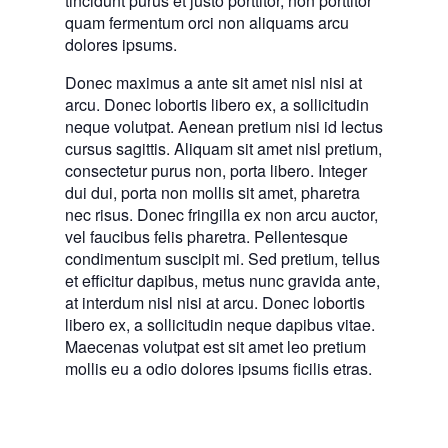
tincidunt purus et justo porttitor, non porttitor
quam fermentum orci non aliquams arcu
dolores ipsums.
Donec maximus a ante sit amet nisl nisi at
arcu. Donec lobortis libero ex, a sollicitudin
neque volutpat. Aenean pretium nisi id lectus
cursus sagittis. Aliquam sit amet nisl pretium,
consectetur purus non, porta libero. Integer
dui dui, porta non mollis sit amet, pharetra
nec risus. Donec fringilla ex non arcu auctor,
vel faucibus felis pharetra. Pellentesque
condimentum suscipit mi. Sed pretium, tellus
et efficitur dapibus, metus nunc gravida ante,
at interdum nisl nisi at arcu. Donec lobortis
libero ex, a sollicitudin neque dapibus vitae.
Maecenas volutpat est sit amet leo pretium
mollis eu a odio dolores ipsums ficilis etras.