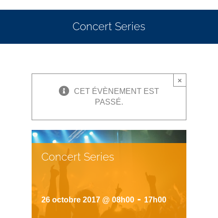
Concert Series
×
CET ÉVÈNEMENT EST
PASSÉ.
Concert Series
-
26 octobre 2017 @ 08h00
17h00