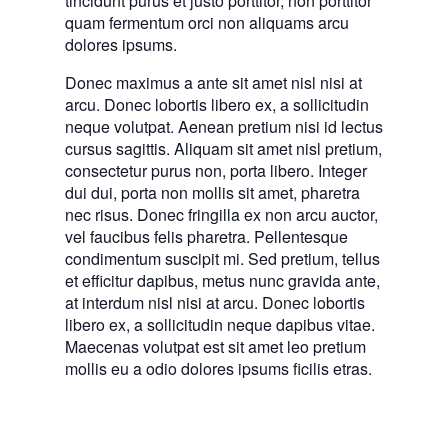
tincidunt purus et justo porttitor, non porttitor
quam fermentum orci non aliquams arcu
dolores ipsums.
Donec maximus a ante sit amet nisl nisi at
arcu. Donec lobortis libero ex, a sollicitudin
neque volutpat. Aenean pretium nisi id lectus
cursus sagittis. Aliquam sit amet nisl pretium,
consectetur purus non, porta libero. Integer
dui dui, porta non mollis sit amet, pharetra
nec risus. Donec fringilla ex non arcu auctor,
vel faucibus felis pharetra. Pellentesque
condimentum suscipit mi. Sed pretium, tellus
et efficitur dapibus, metus nunc gravida ante,
at interdum nisl nisi at arcu. Donec lobortis
libero ex, a sollicitudin neque dapibus vitae.
Maecenas volutpat est sit amet leo pretium
mollis eu a odio dolores ipsums ficilis etras.