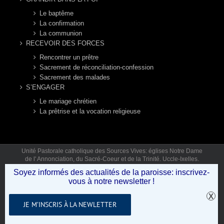
Le baptême
La confirmation
La communion
RECEVOIR DES FORCES
Rencontrer un prêtre
Sacrement de réconciliation-confession
Sacrement des malades
S’ENGAGER
Le mariage chrétien
La prêtrise et la vocation religieuse
Unité Pastorale catholique des Sources Vives: églises Notre Dame
de l' Annonciation, du Sacré-Coeur et de la Trinité. Uccle-Ixelles.
Mail: secretariat.sourcesvives@gmail.com Tél: 02 346 92 12 (lun,
Soyez informés des actualités de la paroisse: inscrivez-
mar, jeu, ven 9h30-12h30) © Copyright 2019 - Unité Pastorale des
vous à notre newsletter !
Sources Vives .
JE M’INSCRIS À LA NEWLETTER
Facebook