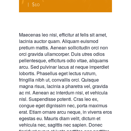
|
$10
Maecenas leo nisi, efficitur at felis sit amet,
lacinia auctor quam. Aliquam euismod
pretium mattis. Aenean sollicitudin orci non
orci gravida ullamcorper. Duis utres odios
pellentesque, efficiturs odio vitae, aliquams
arcu. Sed pulvinar lacus at neque imperdiet
lobortis. Phasellus eget lectus rutrum,
fringilla nibh ut, convallis orci. Quisque
magna risus, lacinia a pharetra vel, gravida
ac mi. Aenean ac interdum nisi, et vehicula
nisl. Suspendisse potenti. Cras leo ex,
congue eget dignissim nec, porta maximus
erat. Etiam ornare arcu neque, in viverra eros
egestas eu. Mauris diam velit, dictum et
vehicula nec, sagittis nec sapien. Donec