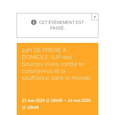
×
CET ÉVÈNEMENT EST
PASSÉ.
24H DE PRIÈRE À
DOMICILE: l’UP des
Sources Vives contre le
coronavirus et la
souffrance dans le monde.
-
23 mai 2020 @ 18h00
24 mai 2020
@ 18h00