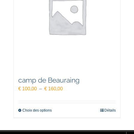
camp de Beauraing
Plage
€
100,00
–
€
160,00
de
prix :
€ 100,00
Choix des options
Détails
à
€ 160,00